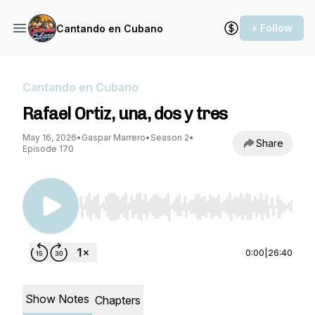
+ Follow
Cantando en Cubano
Cantando en Cubano
Rafael Ortiz, una, dos y tres
May 16, 2026
•
Gaspar Marrero
•
Season 2
•
Share
Episode 170
Use Left/Right to seek, Home/End to jump to st
0:00
|
26:40
Show Notes
Chapters