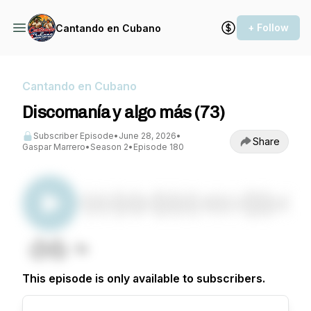
+ Follow
Cantando en Cubano
Cantando en Cubano
Discomanía y algo más (73)
Subscriber Episode
•
June 28, 2026
•
Share
Gaspar Marrero
•
Season 2
•
Episode 180
This episode is only available to subscribers.